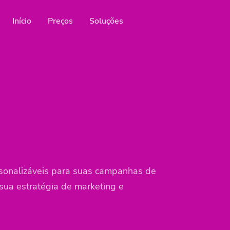
Início
Preços
Soluções
Recursos
res nas redes sociais
es
rsonalizáveis para suas campanhas de
 sua estratégia de marketing e