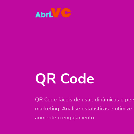
Soluções
QR Code
Customizável
Página BIO
QR Code
Converta seus seguido
Termos & Condiçõ
QR Code fáceis de usar, dinâmicos e pe
marketing. Analise estatísticas e otimize
aumente o engajamento.