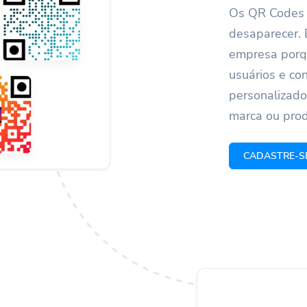
Os QR Codes e
desaparecer. 
empresa porqu
usuários e co
personalizado
marca ou prod
CADASTRE-S